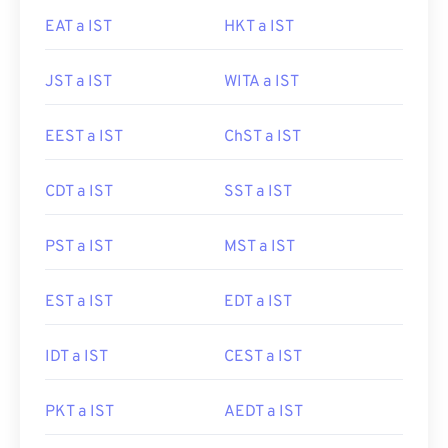
EAT a IST
HKT a IST
JST a IST
WITA a IST
EEST a IST
ChST a IST
CDT a IST
SST a IST
PST a IST
MST a IST
EST a IST
EDT a IST
IDT a IST
CEST a IST
PKT a IST
AEDT a IST