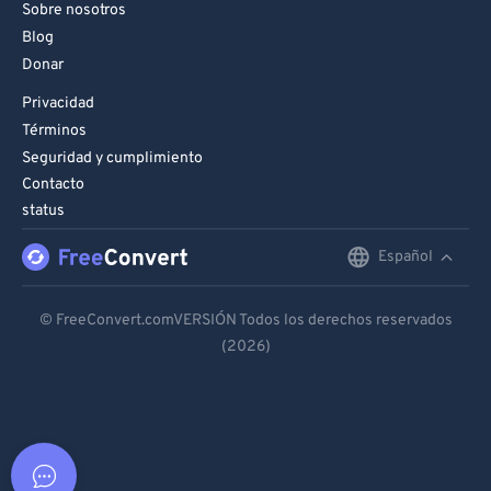
Sobre nosotros
Blog
Donar
Privacidad
Términos
Seguridad y cumplimiento
Contacto
status
Español
English
Deutsch
© FreeConvert.comVERSIÓN Todos los derechos reservados
(2026)
Español
Français
Português
Italiano