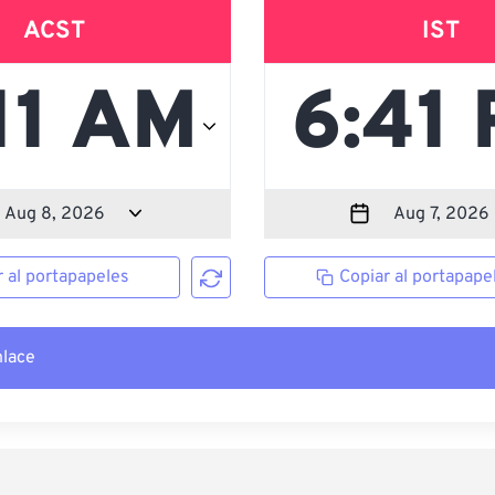
ACST
IST
r al portapapeles
Copiar al portapape
nlace