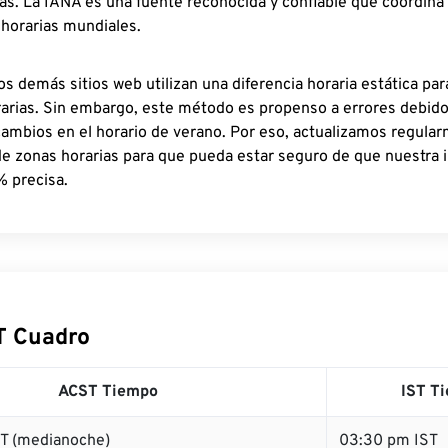
as. La IANA es una fuente reconocida y confiable que coordina
 horarias mundiales.
os demás sitios web utilizan una diferencia horaria estática par
rarias. Sin embargo, este método es propenso a errores debid
cambios en el horario de verano. Por eso, actualizamos regula
de zonas horarias para que pueda estar seguro de que nuestra 
% precisa.
T Cuadro
ACST Tiempo
IST T
T (medianoche)
03:30 pm IST