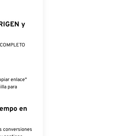
ORIGEN y
O COMPLETO
piar enlace"
lla para
tiempo en
as conversiones