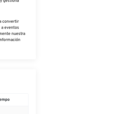
 y gestiona
a convertir
o a eventos
rmente nuestra
información
iempo