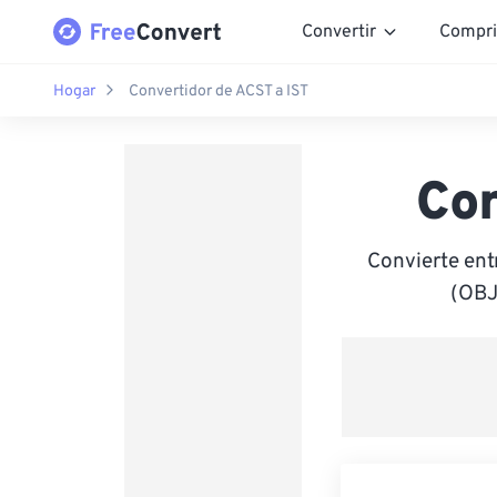
Convertir
Compri
Hogar
Convertidor de ACST a IST
Con
Convierte ent
(OBJ