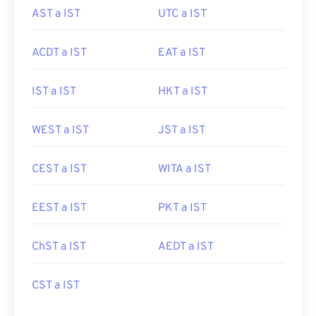
AST a IST
UTC a IST
ACDT a IST
EAT a IST
IST a IST
HKT a IST
WEST a IST
JST a IST
CEST a IST
WITA a IST
EEST a IST
PKT a IST
ChST a IST
AEDT a IST
CST a IST