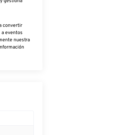
 y gestiona
a convertir
o a eventos
rmente nuestra
información