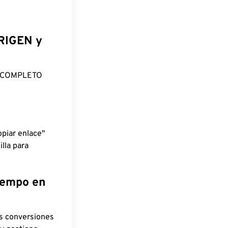
ORIGEN y
O COMPLETO
piar enlace"
lla para
tiempo en
as conversiones