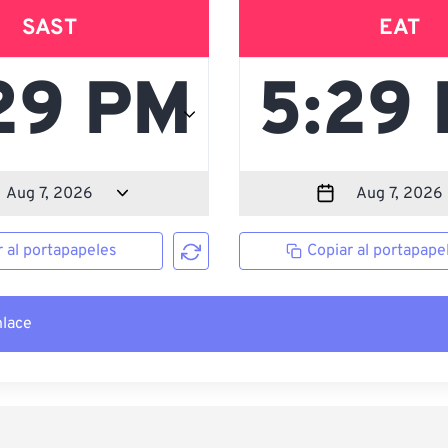
SAST
EAT
r al portapapeles
Copiar al portapape
nlace