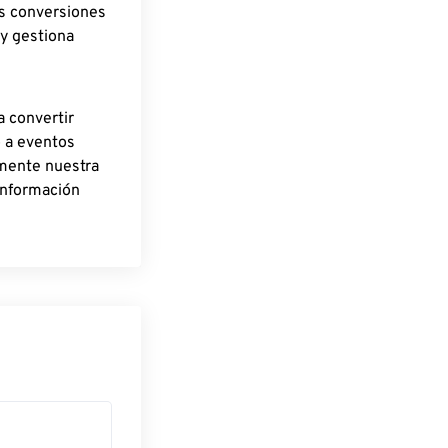
as conversiones
 y gestiona
a convertir
o a eventos
rmente nuestra
información