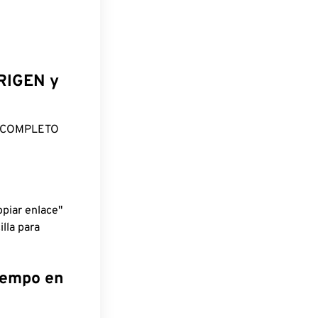
ORIGEN y
O COMPLETO
piar enlace"
lla para
tiempo en