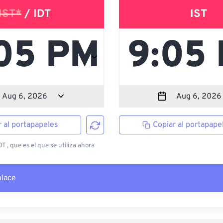
IST*
/ IDT
IST
r al portapapeles
Copiar al portapape
T , que es el que se utiliza ahora
nlace