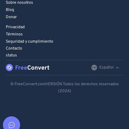
Sobre nosotros
Blog
Donar
Privacidad
Términos
Seguridad y cumplimiento
Contacto
status
Español
English
Deutsch
© FreeConvert.comVERSIÓN Todos los derechos reservados
(2026)
Español
Français
Português
Italiano