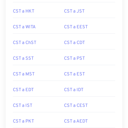
CST a HKT
CST a JST
CST a WITA
CST a EEST
CST a ChST
CST a CDT
CST a SST
CST a PST
CST a MST
CST a EST
CST a EDT
CST a IDT
CST a IST
CST a CEST
CST a PKT
CST a AEDT