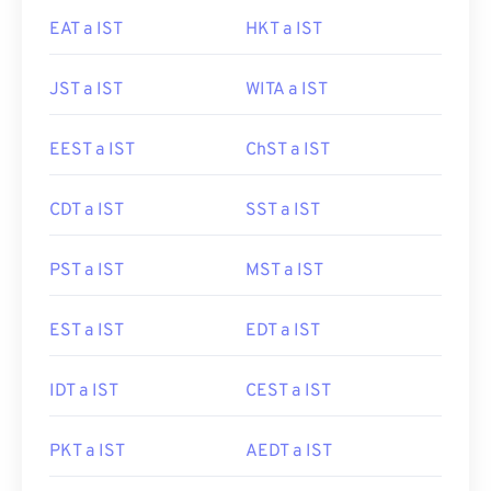
EAT a IST
HKT a IST
JST a IST
WITA a IST
EEST a IST
ChST a IST
CDT a IST
SST a IST
PST a IST
MST a IST
EST a IST
EDT a IST
IDT a IST
CEST a IST
PKT a IST
AEDT a IST