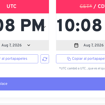
UTC
CST*
/ CD
r al portapapeles
Copiar al portapape
*UTC cambió a UTC , que es el que
nlace