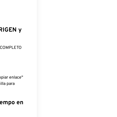
ORIGEN y
O COMPLETO
piar enlace"
lla para
tiempo en