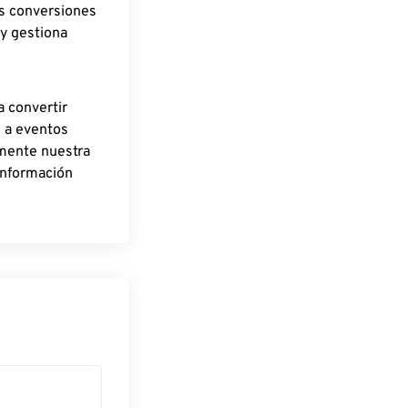
as conversiones
 y gestiona
a convertir
o a eventos
rmente nuestra
información