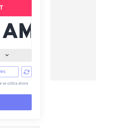
T
les
 se utiliza ahora