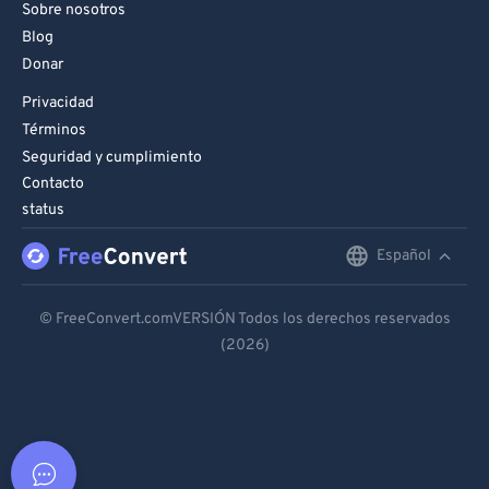
Sobre nosotros
Blog
Donar
Privacidad
Términos
Seguridad y cumplimiento
Contacto
status
Español
English
Deutsch
© FreeConvert.comVERSIÓN Todos los derechos reservados
(2026)
Español
Français
Português
Italiano