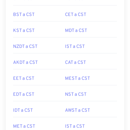
BST a CST
CET a CST
KST a CST
MDT a CST
NZDT a CST
IST a CST
AKDT a CST
CAT a CST
EET a CST
MEST a CST
EDT a CST
NST a CST
IDT a CST
AWST a CST
MET a CST
IST a CST