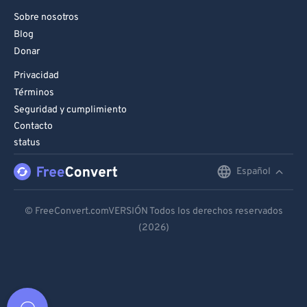
Sobre nosotros
Blog
Donar
Privacidad
Términos
Seguridad y cumplimiento
Contacto
status
Español
English
Deutsch
© FreeConvert.comVERSIÓN Todos los derechos reservados
(2026)
Español
Français
Português