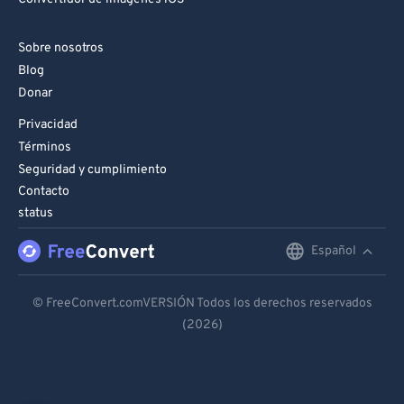
Sobre nosotros
Blog
Donar
Privacidad
Términos
Seguridad y cumplimiento
Contacto
status
Español
English
Deutsch
© FreeConvert.comVERSIÓN Todos los derechos reservados
(2026)
Español
Français
Português