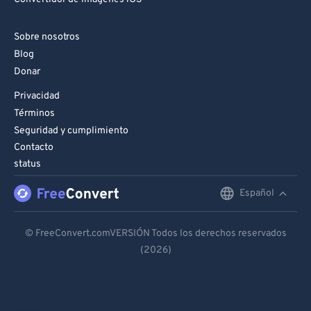
Sobre nosotros
Blog
Donar
Privacidad
Términos
Seguridad y cumplimiento
Contacto
status
Español
English
Deutsch
© FreeConvert.comVERSIÓN Todos los derechos reservados
(2026)
Español
Français
Português