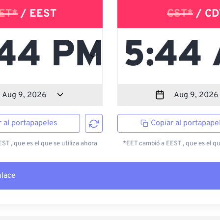
ET*
/ EEST
CST*
/ CD
r al portapapeles
Copiar al portapape
T , que es el que se utiliza ahora
*EET cambió a EEST , que es el qu
nlace