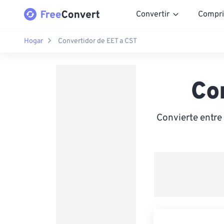
Convertir
Compri
Hogar
Convertidor de EET a CST
Co
Convierte entr