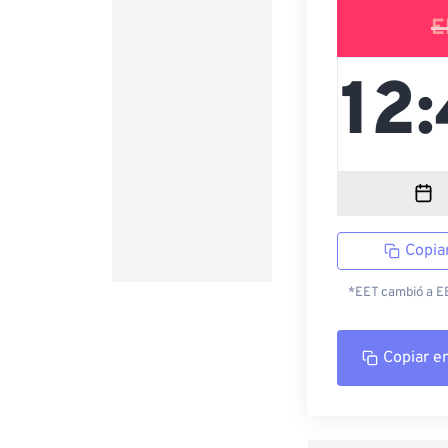
E
Copia
*EET cambió a EES
Copiar e