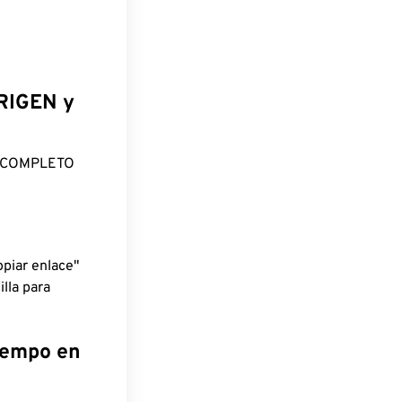
ORIGEN y
O COMPLETO
piar enlace"
lla para
tiempo en