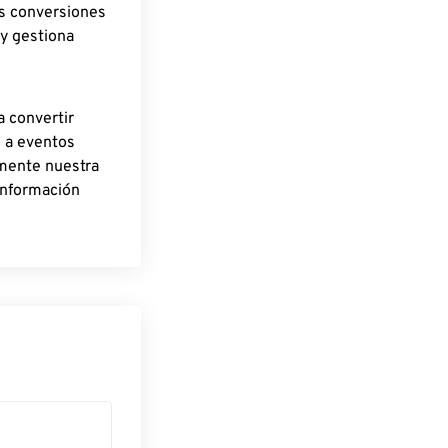
as conversiones
 y gestiona
a convertir
o a eventos
rmente nuestra
información