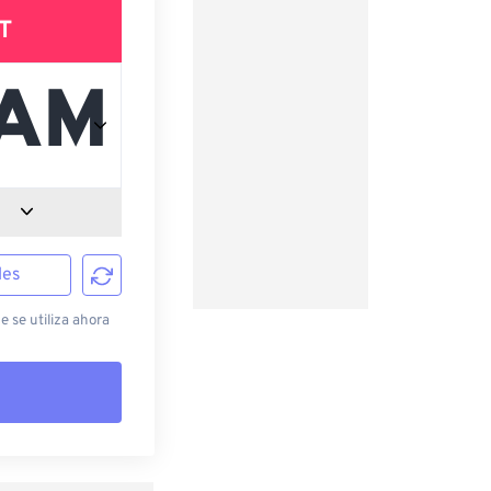
T
les
e se utiliza ahora