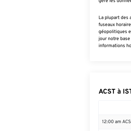
gère les donnée
La plupart des 
fuseaux horair
géopolitiques 
jour notre base
informations ho
ACST à IS
12:00 am ACST