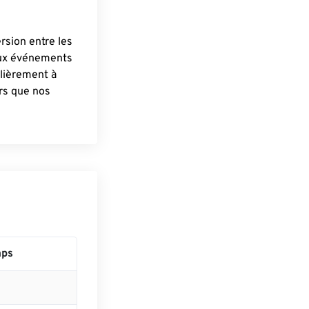
ersion entre les
aux événements
lièrement à
ûrs que nos
mps