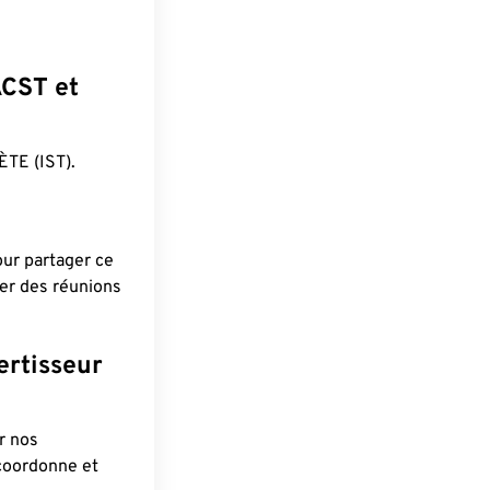
ACST et
TE (IST).
pour partager ce
ier des réunions
ertisseur
r nos
 coordonne et