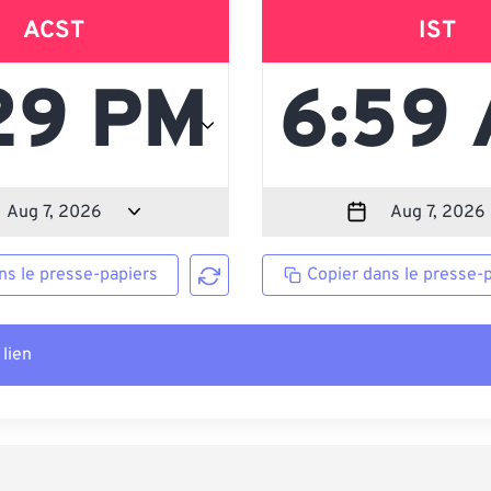
ACST
IST
ns le presse-papiers
Copier dans le presse-
 lien