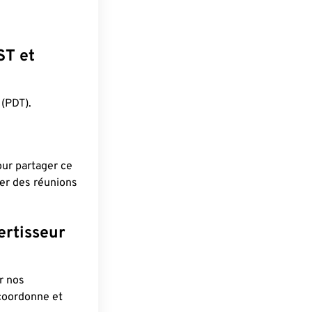
ST et
(PDT).
pour partager ce
ier des réunions
ertisseur
r nos
 coordonne et