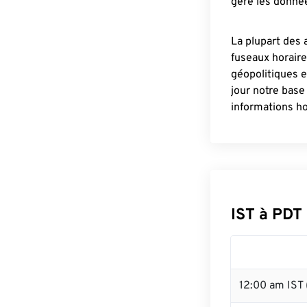
gère les donnée
La plupart des 
fuseaux horair
géopolitiques 
jour notre base
informations ho
IST à PDT
12:00 am IST 