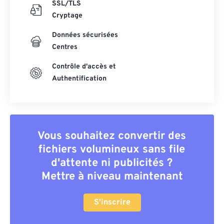
SSL/TLS
Cryptage
Données sécurisées
Centres
Contrôle d'accès et
Authentification
Vous souhaitez convertir des
fichiers volumineux sans file
d'attente ni publicités ?
Mettre à niveau maintenant
S'inscrire