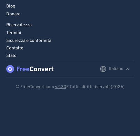
Blog
Donare
Riservatezza
Termini
Sicurezza e conformità
Contatto
Stato
Italiano
English
Deutsch
© FreeConvert.com
v2.30
E Tutti i diritti riservati (2026)
Español
Français
Português
Italiano