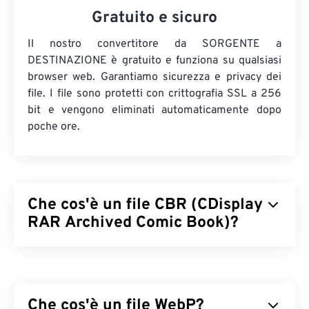
Gratuito e sicuro
Il nostro convertitore da SORGENTE a
DESTINAZIONE è gratuito e funziona su qualsiasi
browser web. Garantiamo sicurezza e privacy dei
file. I file sono protetti con crittografia SSL a 256
bit e vengono eliminati automaticamente dopo
poche ore.
Che cos'è un file CBR (CDisplay
RAR Archived Comic Book)?
CDisplay RAR Archived Comic Book (CBR) è un
tipo di file compresso che può contenere molti file
diversi, archiviati insieme per formare un unico file
Che cos'è un file WebP?
di archivio di fumetti digitali. In realtà, si tratta di un