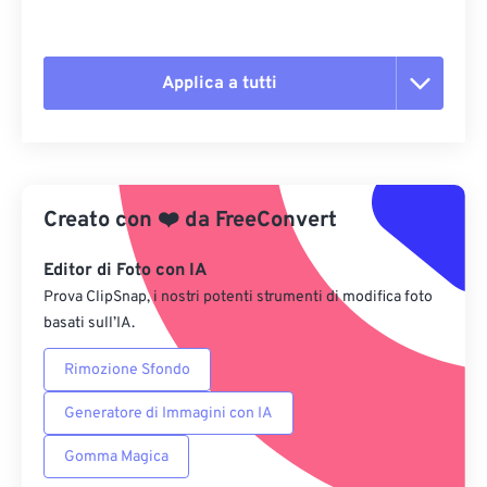
Applica a tutti
Reimposta tutte le opzioni
Applica da preimpostazione
Creato con
❤️
da
FreeConvert
Salva come predefinito
Editor di Foto con IA
Prova ClipSnap, i nostri potenti strumenti di modifica foto
basati sull’IA.
Rimozione Sfondo
Generatore di Immagini con IA
Gomma Magica