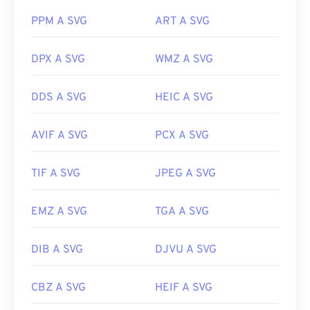
PPM A SVG
ART A SVG
È possibile utilizzare i programmi Adobe per aprire
e modificare i file SVG. Assicuratevi solo di
DPX A SVG
WMZ A SVG
installare prima il plug-in
SVG Kit
per Adobe
Creative Suite. La conversione dei file SVG è
DDS A SVG
HEIC A SVG
possibile con l'ausilio di alcuni strumenti online.
Per la conversione in formati di file non vettoriali,
AVIF A SVG
PCX A SVG
provate i nostri strumenti
da SVG a GIF
o
da SVG a
PDF
. Per convertire file vettoriali, come da SVG a
JPG, provate i nostri strumenti
da SVG a JPG
o
da
TIF A SVG
JPEG A SVG
SVG a PNG
.
EMZ A SVG
TGA A SVG
Sviluppato da:
World Wide Web Consortium (W3C)
DIB A SVG
DJVU A SVG
Data di rilascio iniziale:
4 settembre 2001
Link utili:
CBZ A SVG
HEIF A SVG
https://www.lifewire.com/svg-file-4120603