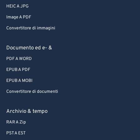
HEIC A JPG
Image A PDF
Convertitore di immagini
Documento ed e- &
PDF A WORD
EPUB A PDF
EPUB A MOBI
Convertitore di documenti
Archivio & tempo
RAR A Zip
PST A EST