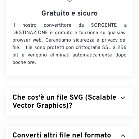
Gratuito e sicuro
Il nostro convertitore da SORGENTE a
DESTINAZIONE è gratuito e funziona su qualsiasi
browser web. Garantiamo sicurezza e privacy dei
file. I file sono protetti con crittografia SSL a 256
bit e vengono eliminati automaticamente dopo
poche ore.
Che cos'è un file SVG (Scalable
Vector Graphics)?
Scalable Vector Graphics (SVG) è un formato di file
open standard e indipendente dalla risoluzione. È
Converti altri file nel formato
basato su Extensible Markup Language (
XML
),