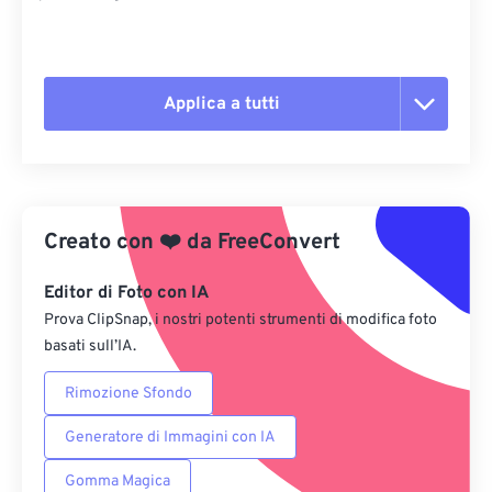
Applica a tutti
Reimposta tutte le opzioni
Applica da preimpostazione
Creato con
❤️
da
FreeConvert
Salva come predefinito
Editor di Foto con IA
Prova ClipSnap, i nostri potenti strumenti di modifica foto
basati sull’IA.
Rimozione Sfondo
Generatore di Immagini con IA
Gomma Magica