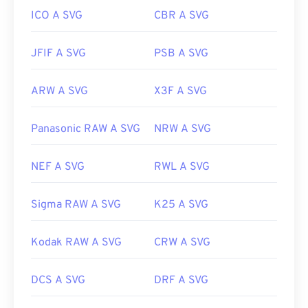
ICO A SVG
CBR A SVG
https://en.wikipedia.org/wiki/Scalable_Vector_Graphics
JFIF A SVG
PSB A SVG
ARW A SVG
X3F A SVG
Panasonic RAW A SVG
NRW A SVG
NEF A SVG
RWL A SVG
Sigma RAW A SVG
K25 A SVG
Kodak RAW A SVG
CRW A SVG
DCS A SVG
DRF A SVG