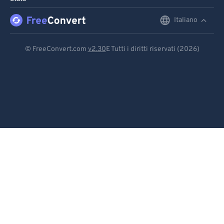
Italiano
English
Deutsch
© FreeConvert.com
v2.30
E Tutti i diritti riservati (2026)
Español
Français
Português
Italiano
Dutch
日本語
简体中文
繁體中文