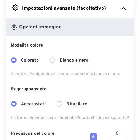
Impostazioni avanzate (facoltativo)
Da Google Drive
Opzioni immagine
Da OneDrive
Modalità colore
Dall'URL
Colorato
Bianco e nero
Scegli se l'output deve essere a colori o in bianco e nero
Raggruppamento
Accatastati
Ritagliare
Le forme devono essere impilate l'una sull'altra o disgiunte?
Precisione del colore
6