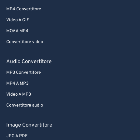
MP4 Convertitore
62
62
Video A GIF
63
63
64
64
MOV A MP4
65
65
Convertitore video
66
66
Audio Convertitore
67
67
MP3 Convertitore
68
68
MP4 A MP3
69
69
Video A MP3
70
70
71
71
Convertitore audio
72
72
Image Convertitore
73
73
JPG A PDF
74
74