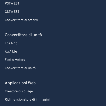
PST A EST
88
88
CST A EST
89
89
Convertitore di archivi
90
90
91
91
Convertitore di unità
92
92
Lbs A Kg
93
93
Kg A Lbs
94
94
Feet A Meters
95
95
Convertitore di unità
96
96
97
97
Applicazioni Web
98
98
Creatore di collage
99
99
Ridimensionatore di immagini