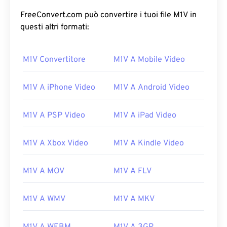
FreeConvert.com può convertire i tuoi file M1V in
questi altri formati:
00
00
00
00
00
00
00
00
M1V Convertitore
M1V A Mobile Video
00
00
00
00
00
00
00
00
M1V A iPhone Video
M1V A Android Video
01
01
01
01
01
01
01
01
M1V A PSP Video
M1V A iPad Video
02
02
02
02
02
02
02
02
03
03
03
03
03
03
03
03
M1V A Xbox Video
M1V A Kindle Video
04
04
04
04
04
04
04
04
05
05
05
05
05
05
05
05
M1V A MOV
M1V A FLV
06
06
06
06
06
06
06
06
M1V A WMV
M1V A MKV
07
07
07
07
07
07
07
07
08
08
08
08
08
08
08
08