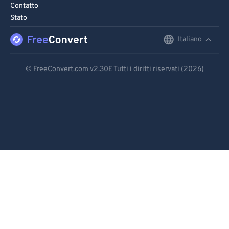
Contatto
Stato
Italiano
English
Deutsch
© FreeConvert.com
v2.30
E Tutti i diritti riservati (2026)
Español
Français
Português
Italiano
Dutch
日本語
简体中文