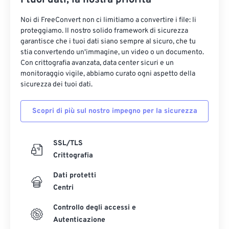
I tuoi dati, la nostra priorità
35
35
35
35
35
35
Noi di FreeConvert non ci limitiamo a convertire i file: li
36
36
36
36
36
36
proteggiamo. Il nostro solido framework di sicurezza
37
37
37
37
37
37
garantisce che i tuoi dati siano sempre al sicuro, che tu
stia convertendo un'immagine, un video o un documento.
38
38
38
38
38
38
Con crittografia avanzata, data center sicuri e un
monitoraggio vigile, abbiamo curato ogni aspetto della
39
39
39
39
39
39
sicurezza dei tuoi dati.
40
40
40
40
40
40
41
41
41
41
41
41
Scopri di più sul nostro impegno per la sicurezza
42
42
42
42
42
42
SSL/TLS
43
43
43
43
43
43
Crittografia
44
44
44
44
44
44
Dati protetti
45
45
45
45
45
45
Centri
46
46
46
46
46
46
Controllo degli accessi e
47
47
47
47
47
47
Autenticazione