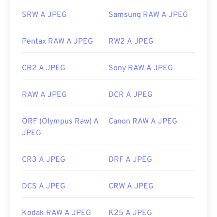
Link utili:
Sviluppato da:
Joint Photographic Experts Group
SRW A JPEG
Samsung RAW A JPEG
https://www.lifewire.com/psd-file-2622194
Data di rilascio iniziale:
18 settembre 1992
Pentax RAW A JPEG
RW2 A JPEG
Link utili:
https://en.wikipedia.org/wiki/JPEG
CR2 A JPEG
Sony RAW A JPEG
https://www.lifewire.com/jpg-jpeg-file-4139913
RAW A JPEG
DCR A JPEG
ORF (Olympus Raw) A
Canon RAW A JPEG
JPEG
CR3 A JPEG
DRF A JPEG
DCS A JPEG
CRW A JPEG
Kodak RAW A JPEG
K25 A JPEG