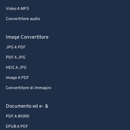
Video A MP3
Convertitore audio
Image Convertitore
JPG A PDF
PDF A JPG
HEIC A JPG
Image A PDF
Convertitore di immagini
Documento ed e- &
PDF A WORD
EPUB A PDF