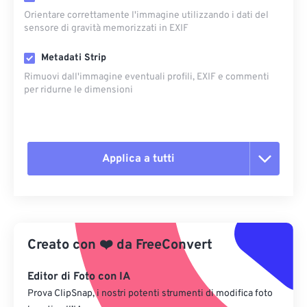
Orientare correttamente l'immagine utilizzando i dati del
sensore di gravità memorizzati in EXIF
Metadati Strip
Rimuovi dall'immagine eventuali profili, EXIF ​​e commenti
per ridurne le dimensioni
Applica a tutti
Reimposta tutte le opzioni
Applica da preimpostazione
Creato con
❤️
da
FreeConvert
Salva come predefinito
Editor di Foto con IA
Prova ClipSnap, i nostri potenti strumenti di modifica foto