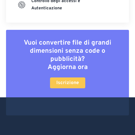
Controllo degli accessi e
Autenticazione
Vuoi convertire file di grandi
dimensioni senza code o
pubblicità?
Aggiorna ora
Iscrizione