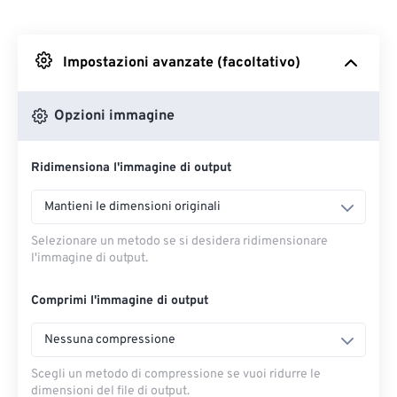
Da Dropbox
Impostazioni avanzate (facoltativo)
Da Google Drive
Opzioni immagine
Da OneDrive
Ridimensiona l'immagine di output
Dall'URL
Mantieni le dimensioni originali
Selezionare un metodo se si desidera ridimensionare
l'immagine di output.
Comprimi l'immagine di output
Nessuna compressione
Scegli un metodo di compressione se vuoi ridurre le
dimensioni del file di output.