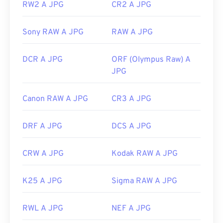
RW2 A JPG
CR2 A JPG
Data di rilascio iniziale:
18 settembre 1992
Strumenti JPG correlati:
Sony RAW A JPG
RAW A JPG
Utilizza il nostro
Selettore colori
per scegliere i
DCR A JPG
ORF (Olympus Raw) A
colori dalle immagini
JPG
Canon RAW A JPG
CR3 A JPG
DRF A JPG
DCS A JPG
CRW A JPG
Kodak RAW A JPG
K25 A JPG
Sigma RAW A JPG
RWL A JPG
NEF A JPG