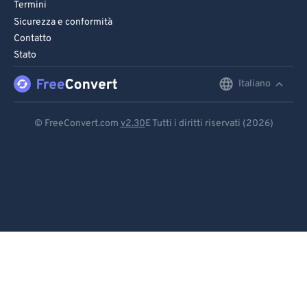
Termini
Sicurezza e conformità
Contatto
Stato
Italiano
English
Deutsch
© FreeConvert.com
v2.30
E Tutti i diritti riservati (2026)
Español
Français
Português
Italiano
Dutch
日本語