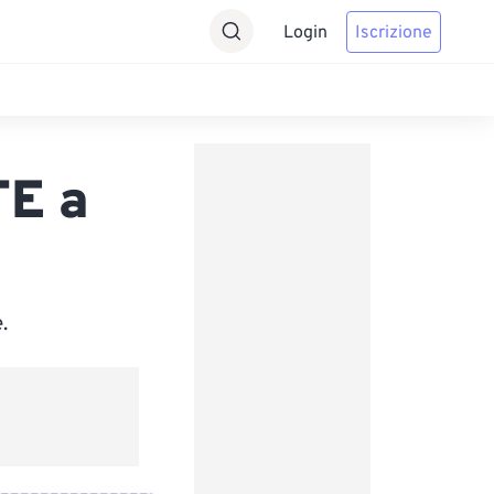
Login
Iscrizione
E a
.