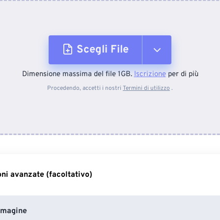
Scegli File
Dimensione massima del file 1GB.
Iscrizione
per di più
Dal dispositivo
Procedendo, accetti i nostri
Termini di utilizzo
.
Da Dropbox
Da Google Drive
ni avanzate (facoltativo)
Da OneDrive
mmagine
Dall'URL