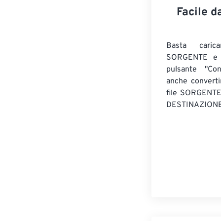
Facile d
Basta caric
SORGENTE e c
pulsante "Con
anche convert
file SORGENT
DESTINAZIONE