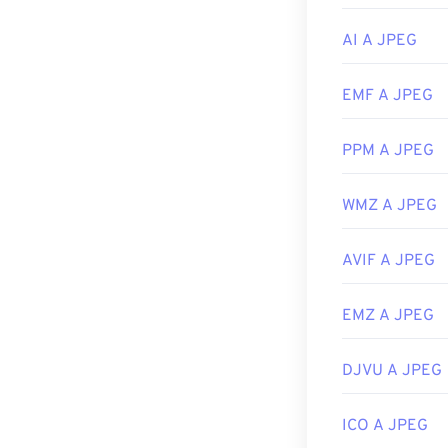
I file JPEG si 
applicazioni M
AI A JPEG
Sviluppato da:
EMF A JPEG
Data di rilascio
Link utili:
PPM A JPEG
https://en.wik
WMZ A JPEG
https://www.li
AVIF A JPEG
EMZ A JPEG
DJVU A JPEG
ICO A JPEG