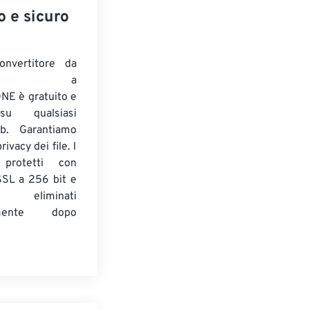
o e sicuro
onvertitore da
ENTE a
E è gratuito e
su qualsiasi
b. Garantiamo
ivacy dei file. I
 protetti con
 SSL a 256 bit e
 eliminati
amente dopo