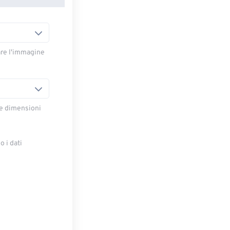
are l'immagine
le dimensioni
 i dati
e