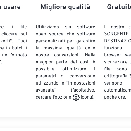
a usare
Migliore qualità
Gratuit
are i file
Utilizziamo sia software
Il nostro c
liccare sul
open source che software
SORG
verti". Puoi
personalizzati per garantire
DESTINAZION
ire in batch
i
la massima qualità delle
funziona 
E
nel formato
nostre conversioni. Nella
browser we
.
maggior parte dei casi, è
sicurezza e pr
possibile ottimizzare i
file sono
parametri di conversione
crittografia
utilizzando le "Impostazioni
vengono
avanzate" (facoltativo,
automatic
poche ore.
cercare l'opzione
icona).