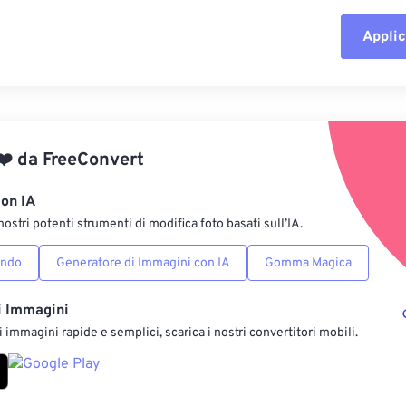
Applic
Reimposta tut
Applica da p
❤️
da
FreeConvert
Salva come p
con IA
nostri potenti strumenti di modifica foto basati sull’IA.
ondo
Generatore di Immagini con IA
Gomma Magica
i Immagini
 immagini rapide e semplici, scarica i nostri convertitori mobili.