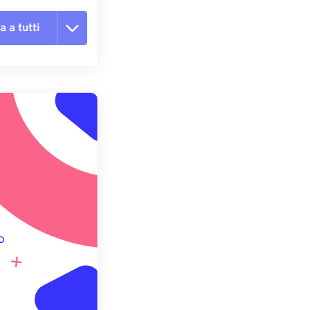
a a tutti
te le opzioni
reimpostazione
redefinito