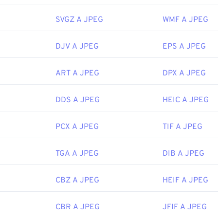
aprono automaticamente sui browser Web più diffusi, come
Chr
icrosoft come
Microsoft Foto
e sulle applicazioni Mac OS come
SVGZ A JPEG
WMF A JPEG
Joint Photographic Experts Group
DJV A JPEG
EPS A JPEG
 iniziale:
18 settembre 1992
ART A JPEG
DPX A JPEG
ipedia.org/wiki/JPEG
DDS A JPEG
HEIC A JPEG
fewire.com/jpg-jpeg-file-4139913
PCX A JPEG
TIF A JPEG
TGA A JPEG
DIB A JPEG
CBZ A JPEG
HEIF A JPEG
CBR A JPEG
JFIF A JPEG