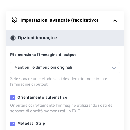
Da Dropbox
Impostazioni avanzate (facoltativo)
Da Google Drive
Opzioni immagine
Da OneDrive
Ridimensiona l'immagine di output
Dall'URL
Mantieni le dimensioni originali
Selezionare un metodo se si desidera ridimensionare
l'immagine di output.
Orientamento automatico
Orientare correttamente l'immagine utilizzando i dati del
sensore di gravità memorizzati in EXIF
Metadati Strip