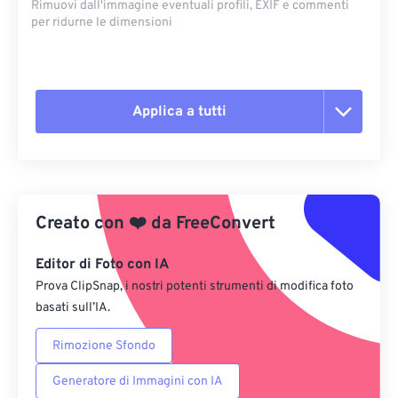
Rimuovi dall'immagine eventuali profili, EXIF ​​e commenti
per ridurne le dimensioni
Applica a tutti
Reimposta tutte le opzioni
Applica da preimpostazione
Creato con
❤️
da
FreeConvert
Salva come predefinito
Editor di Foto con IA
Prova ClipSnap, i nostri potenti strumenti di modifica foto
basati sull’IA.
Rimozione Sfondo
Generatore di Immagini con IA