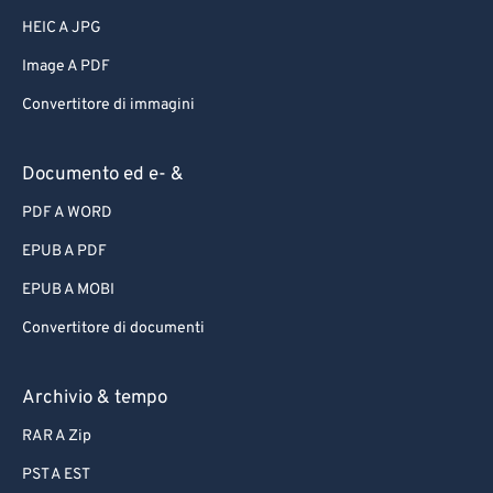
HEIC A JPG
Image A PDF
Convertitore di immagini
Documento ed e- &
PDF A WORD
EPUB A PDF
EPUB A MOBI
Convertitore di documenti
Archivio & tempo
RAR A Zip
PST A EST