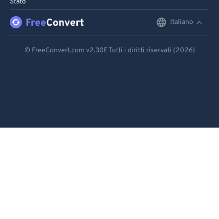
Stato
Italiano
English
Deutsch
© FreeConvert.com
v2.30
E Tutti i diritti riservati (2026)
Español
Français
Português
Italiano
Dutch
日本語
简体中文
繁體中文