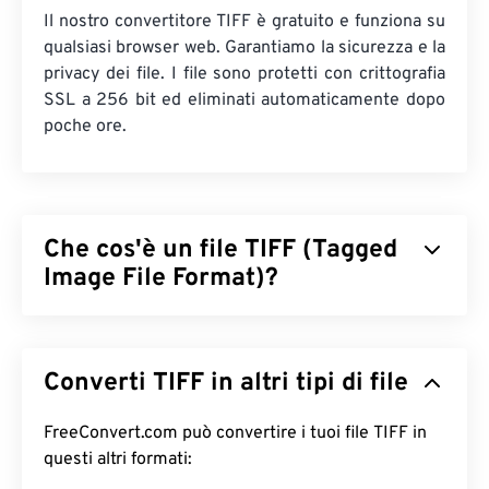
Il nostro convertitore TIFF è gratuito e funziona su
qualsiasi browser web. Garantiamo la sicurezza e la
privacy dei file. I file sono protetti con crittografia
SSL a 256 bit ed eliminati automaticamente dopo
poche ore.
Che cos'è un file TIFF (Tagged
Image File Format)?
Il formato TIFF (Tagged Image File Format), noto
anche come TIF, è uno dei formati di file immagine
Converti TIFF in altri tipi di file
più comuni. L'uso più diffuso dei file TIFF è nella
pubblicità digitale e nel desktop publishing. La
struttura bitmap e raster dei TIFF conferisce a
FreeConvert.com può convertire i tuoi file TIFF in
questo formato la flessibilità necessaria per
questi altri formati:
fungere da
contenitore
per file JPEG, file di