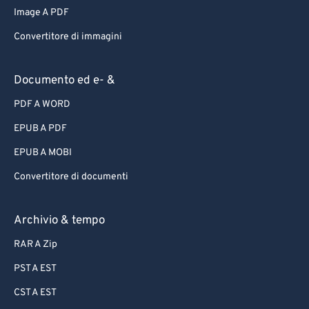
Image A PDF
Convertitore di immagini
Documento ed e- &
PDF A WORD
EPUB A PDF
EPUB A MOBI
Convertitore di documenti
Archivio & tempo
RAR A Zip
PST A EST
CST A EST