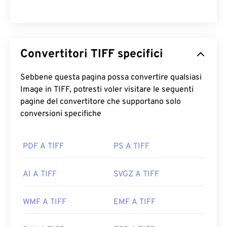
Sviluppato da:
Aldus Corporation
, ora Adobe Inc.
Data di uscita iniziale:
1986
Link utili:
Convertitori TIFF specifici
https://www.adobe.com/creativecloud/file-
types/image/raster/tiff-file.html
Sebbene questa pagina possa convertire qualsiasi
https://www.file-extensions.org/tiff-file-extension
Image in TIFF, potresti voler visitare le seguenti
pagine del convertitore che supportano solo
conversioni specifiche
PDF A TIFF
PS A TIFF
AI A TIFF
SVGZ A TIFF
WMF A TIFF
EMF A TIFF