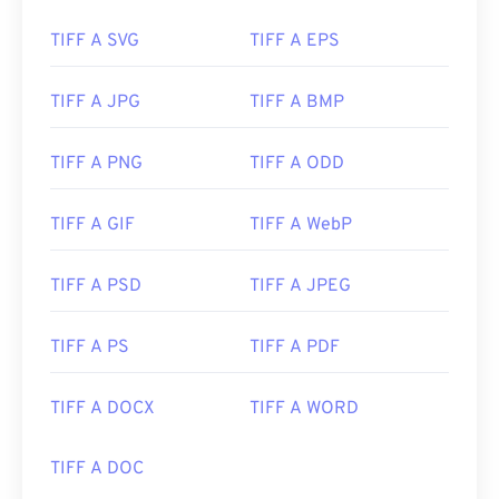
immagine con compressione lossless, immagini
TIFF A SVG
TIFF A EPS
con livelli o come pagine.
Come aprire un file TIFF?
TIFF A JPG
TIFF A BMP
I programmi più comuni per aprire i file TIFF sono
TIFF A PNG
TIFF A ODD
Photo Viewer
per Windows e
Apple Preview
per
macOS. Un programma gratuito e indipendente
TIFF A GIF
TIFF A WebP
che puoi utilizzare è
XnView MP
. Puoi anche
utilizzare il nostro convertitore
da TIFF a JPG
se
riscontri problemi nell'apertura dei file TIFF.
TIFF A PSD
TIFF A JPEG
TIFF A PS
TIFF A PDF
Anche programmi alternativi come
ColorStrokes
,
GNU Image Manipulation Program (
GIMP
), Adobe
TIFF A DOCX
TIFF A WORD
Photoshop
e
ACDSee
sono utili per aprire e gestire
i file TIFF.
TIFF A DOC