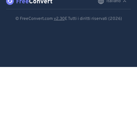
Italiano
English
Deutsch
© FreeConvert.com
v2.30
E Tutti i diritti riservati (2026)
Español
Français
Português
Italiano
Dutch
日本語
简体中文
繁體中文
한국어