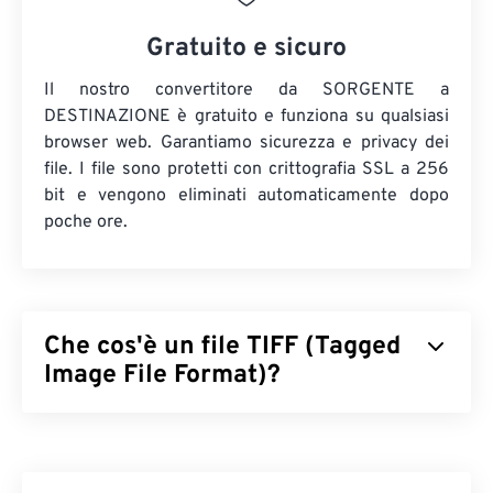
Gratuito e sicuro
Il nostro convertitore da SORGENTE a
DESTINAZIONE è gratuito e funziona su qualsiasi
browser web. Garantiamo sicurezza e privacy dei
file. I file sono protetti con crittografia SSL a 256
bit e vengono eliminati automaticamente dopo
poche ore.
Che cos'è un file TIFF (Tagged
Image File Format)?
Il formato TIFF (Tagged Image File Format), noto
anche come TIF, è uno dei formati di file immagine
più comuni. L'uso più diffuso dei file TIFF è nella