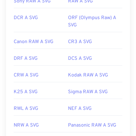
Sony RAW A SVG
RAW A SVG
Sviluppato da:
World Wide Web Consortium (W3C)
DCR A SVG
ORF (Olympus Raw) A
Data di rilascio iniziale:
4 settembre 2001
SVG
Link utili:
Canon RAW A SVG
CR3 A SVG
https://www.lifewire.com/svg-file-4120603
https://en.wikipedia.org/wiki/Scalable_Vector_Graphics
DRF A SVG
DCS A SVG
CRW A SVG
Kodak RAW A SVG
K25 A SVG
Sigma RAW A SVG
RWL A SVG
NEF A SVG
NRW A SVG
Panasonic RAW A SVG