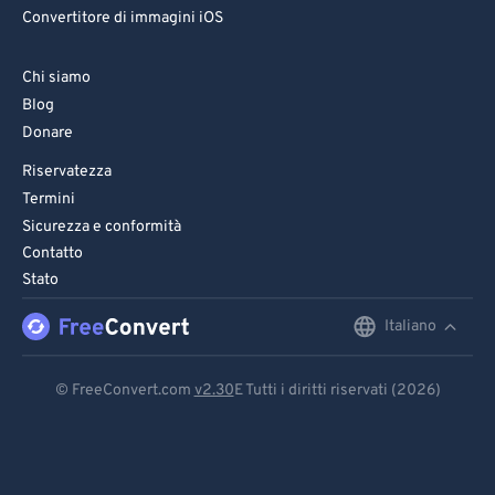
Convertitore di immagini iOS
Chi siamo
Blog
Donare
Riservatezza
Termini
Sicurezza e conformità
Contatto
Stato
Italiano
English
Deutsch
© FreeConvert.com
v2.30
E Tutti i diritti riservati (2026)
Español
Français