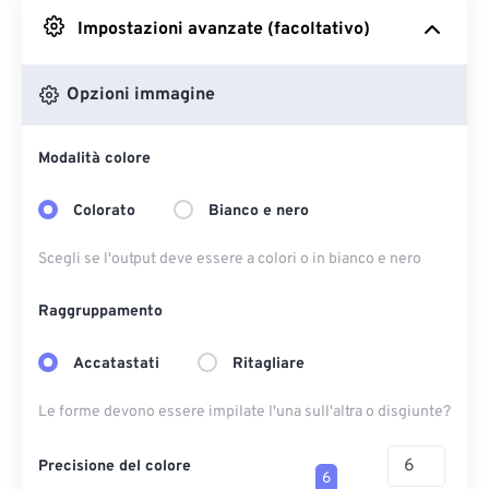
Impostazioni avanzate (facoltativo)
Da Google Drive
Opzioni immagine
Da OneDrive
Modalità colore
Dall'URL
Colorato
Bianco e nero
Scegli se l'output deve essere a colori o in bianco e nero
Raggruppamento
Accatastati
Ritagliare
Le forme devono essere impilate l'una sull'altra o disgiunte?
Precisione del colore
6