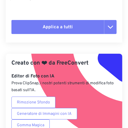
Applica a tutti
Reimposta tutte le opzioni
Applica da preimpostazione
Creato con
❤️
da
FreeConvert
Salva come predefinito
Editor di Foto con IA
Prova ClipSnap, i nostri potenti strumenti di modifica foto
basati sull’IA.
Rimozione Sfondo
Generatore di Immagini con IA
Gomma Magica