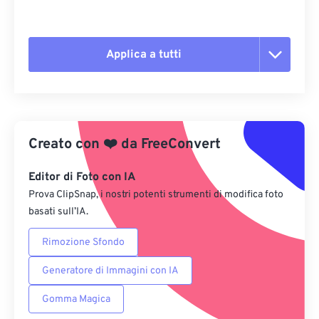
Applica a tutti
Reimposta tutte le opzioni
Applica da preimpostazione
Creato con
❤️
da
FreeConvert
Salva come predefinito
Editor di Foto con IA
Prova ClipSnap, i nostri potenti strumenti di modifica foto
basati sull’IA.
Rimozione Sfondo
Generatore di Immagini con IA
Gomma Magica