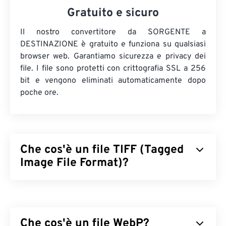
Gratuito e sicuro
Il nostro convertitore da SORGENTE a
DESTINAZIONE è gratuito e funziona su qualsiasi
browser web. Garantiamo sicurezza e privacy dei
file. I file sono protetti con crittografia SSL a 256
bit e vengono eliminati automaticamente dopo
poche ore.
Che cos'è un file TIFF (Tagged
Image File Format)?
Il formato TIFF (Tagged Image File Format), noto
anche come TIF, è uno dei formati di file immagine
più comuni. L'uso più diffuso dei file TIFF è nella
Che cos'è un file WebP?
pubblicità digitale e nel desktop publishing. La