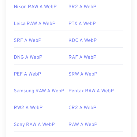
Pixelmator
e
Photopea
. Prova anche
Corel
i file TIFF.
Nikon RAW A WebP
SR2 A WebP
PaintShop Pro
. Prima di utilizzare
IrfanView
,
Windows Photo Viewer
e
Adobe Photoshop
,
assicurati di installare i plugin per l'apertura di
Leica RAW A WebP
PTX A WebP
Sviluppato da:
Aldus Corporation
, ora Adobe Inc.
WebP.
Data di uscita iniziale:
1986
SRF A WebP
KDC A WebP
Sviluppato da:
Google
Link utili:
Versione iniziale:
settembre 2010
https://www.adobe.com/creativecloud/file-
DNG A WebP
RAF A WebP
Link utili:
types/image/raster/tiff-file.html
Articolo di Google Developer sulla compressione
https://www.file-extensions.org/tiff-file-extension
PEF A WebP
SRW A WebP
WebP
Strumenti WebP correlati:
Samsung RAW A WebP
Pentax RAW A WebP
Utilizza il nostro
Selettore colori
per scegliere i
colori dalle immagini WebP
RW2 A WebP
CR2 A WebP
Sony RAW A WebP
RAW A WebP