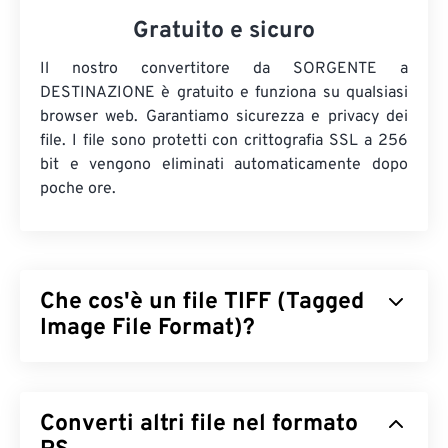
Gratuito e sicuro
Il nostro convertitore da SORGENTE a
DESTINAZIONE è gratuito e funziona su qualsiasi
browser web. Garantiamo sicurezza e privacy dei
file. I file sono protetti con crittografia SSL a 256
bit e vengono eliminati automaticamente dopo
poche ore.
Che cos'è un file TIFF (Tagged
Image File Format)?
Il formato TIFF (Tagged Image File Format), noto
anche come TIF, è uno dei formati di file immagine
Converti altri file nel formato
più comuni. L'uso più diffuso dei file TIFF è nella
pubblicità digitale e nel desktop publishing. La