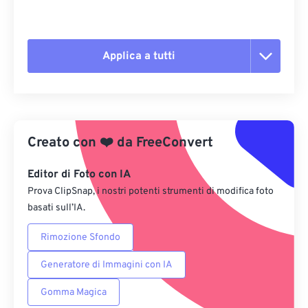
Applica a tutti
Reimposta tutte le opzioni
Applica da preimpostazione
Creato con
❤️
da
FreeConvert
Salva come predefinito
Editor di Foto con IA
Prova ClipSnap, i nostri potenti strumenti di modifica foto
basati sull’IA.
Rimozione Sfondo
Generatore di Immagini con IA
Gomma Magica