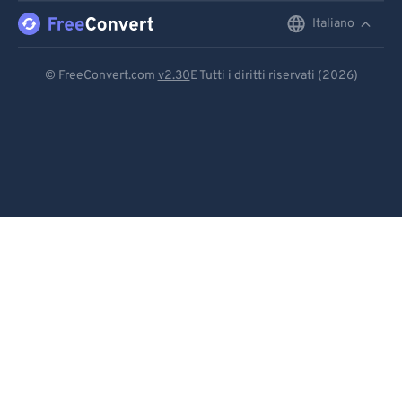
Italiano
English
Deutsch
© FreeConvert.com
v2.30
E Tutti i diritti riservati (2026)
Español
Français
Português
Italiano
Dutch
日本語
简体中文
繁體中文
한국어