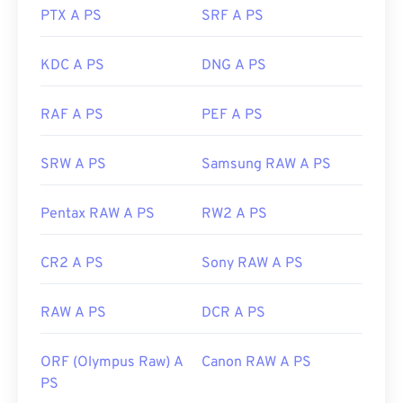
PTX A PS
SRF A PS
i file TIFF.
KDC A PS
DNG A PS
Sviluppato da:
Aldus Corporation
, ora Adobe Inc.
Data di uscita iniziale:
1986
RAF A PS
PEF A PS
Link utili:
SRW A PS
Samsung RAW A PS
https://www.adobe.com/creativecloud/file-
types/image/raster/tiff-file.html
Pentax RAW A PS
RW2 A PS
https://www.file-extensions.org/tiff-file-extension
CR2 A PS
Sony RAW A PS
RAW A PS
DCR A PS
ORF (Olympus Raw) A
Canon RAW A PS
PS