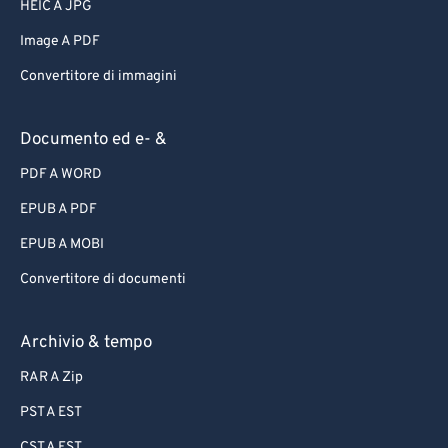
HEIC A JPG
Image A PDF
Convertitore di immagini
Documento ed e- &
PDF A WORD
EPUB A PDF
EPUB A MOBI
Convertitore di documenti
Archivio & tempo
RAR A Zip
PST A EST
CST A EST