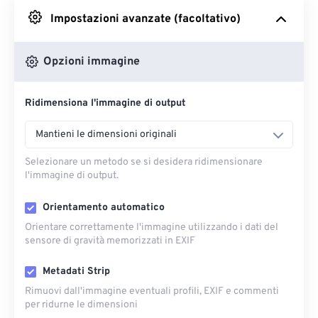
Impostazioni avanzate (facoltativo)
Da Google Drive
Opzioni immagine
Da OneDrive
Ridimensiona l'immagine di output
Dall'URL
Mantieni le dimensioni originali
Selezionare un metodo se si desidera ridimensionare
l'immagine di output.
Orientamento automatico
Orientare correttamente l'immagine utilizzando i dati del
sensore di gravità memorizzati in EXIF
Metadati Strip
Rimuovi dall'immagine eventuali profili, EXIF ​​e commenti
per ridurne le dimensioni