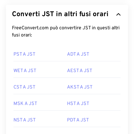
Converti JST in altri fusi orari
FreeConvert.com può convertire JST in questi altri
fusi orari:
PST A JST
ADT A JST
WET A JST
AEST A JST
CST A JST
AKST A JST
MSK A JST
HST A JST
NST A JST
PDT A JST