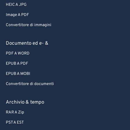
HEIC A JPG
Image A PDF
Convertitore di immagini
Documento ed e- &
PDF A WORD
EPUB A PDF
EPUB A MOBI
Convertitore di documenti
Archivio & tempo
RAR A Zip
PST A EST