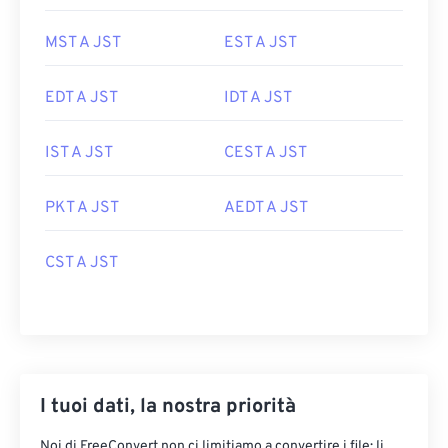
MST A JST
EST A JST
EDT A JST
IDT A JST
IST A JST
CEST A JST
PKT A JST
AEDT A JST
CST A JST
I tuoi dati, la nostra priorità
Noi di FreeConvert non ci limitiamo a convertire i file: li