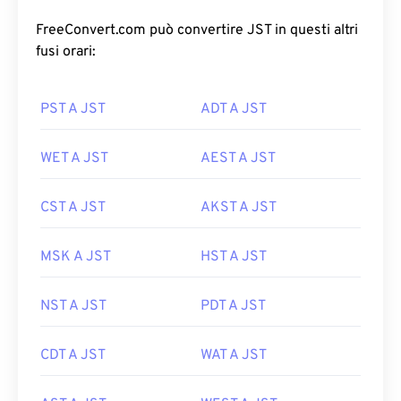
FreeConvert.com può convertire JST in questi altri
fusi orari:
PST A JST
ADT A JST
WET A JST
AEST A JST
CST A JST
AKST A JST
MSK A JST
HST A JST
NST A JST
PDT A JST
CDT A JST
WAT A JST