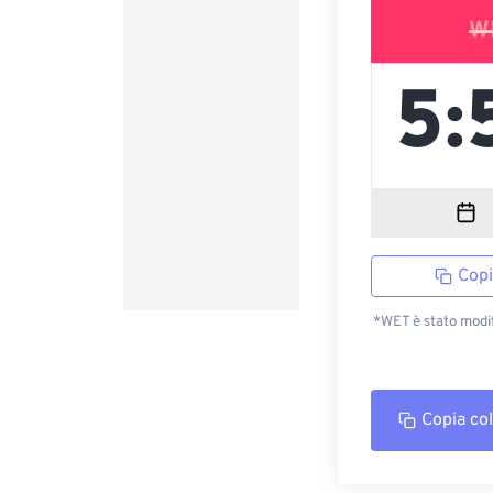
W
Copi
*WET è stato modi
Copia co