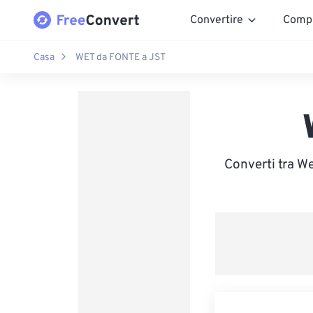
Convertire
Comp
Casa
WET da FONTE a JST
Converti tra W