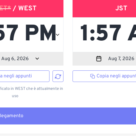
ET*
/ WEST
JST
a negli appunti
Copia negli appunt
ficato in WEST che è attualmente in
uso
llegamento