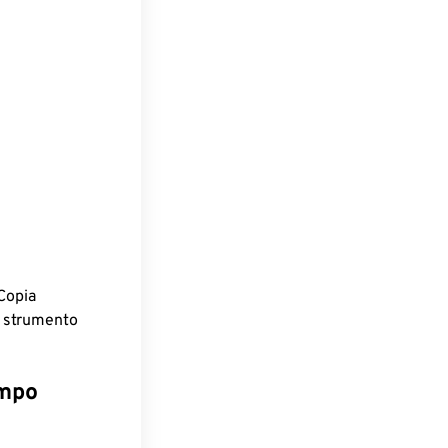
.
Copia
o strumento
empo