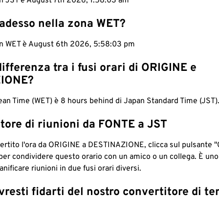
in JST è August 7th 2026, 1:58:04 am
 adesso nella zona WET?
 in WET è August 6th 2026, 5:58:04 pm
differenza tra i fusi orari di ORIGINE e
IONE?
an Time (WET) è 8 hours behind di Japan Standard Time (JST)
tore di riunioni da FONTE a JST
ertito l'ora da ORIGINE a DESTINAZIONE, clicca sul pulsante "
per condividere questo orario con un amico o un collega. È un
nificare riunioni in due fusi orari diversi.
resti fidarti del nostro convertitore di t