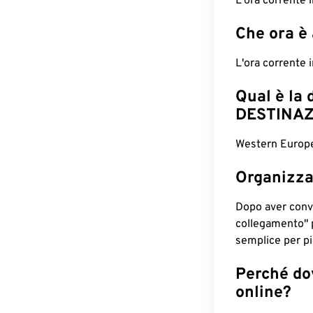
L'ora corrente 
Che ora è
L'ora corrente
Qual è la 
DESTINAZ
Western Europe
Organizza
Dopo aver conv
collegamento" 
semplice per pia
Perché dov
online?