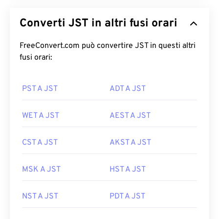
Converti JST in altri fusi orari
FreeConvert.com può convertire JST in questi altri
fusi orari:
PST A JST
ADT A JST
WET A JST
AEST A JST
CST A JST
AKST A JST
MSK A JST
HST A JST
NST A JST
PDT A JST