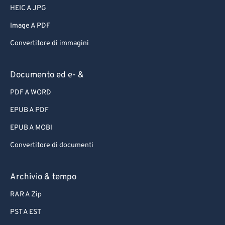
HEIC A JPG
Image A PDF
Convertitore di immagini
Documento ed e- &
PDF A WORD
EPUB A PDF
EPUB A MOBI
Convertitore di documenti
Archivio & tempo
RAR A Zip
PST A EST