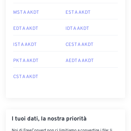
MST A AKDT
EST A AKDT
EDT A AKDT
IDT A AKDT
IST A AKDT
CEST A AKDT
PKT A AKDT
AEDT A AKDT
CST A AKDT
I tuoi dati, la nostra priorità
Noi di FreeConvert non ci limitiamo a convertire i file: li