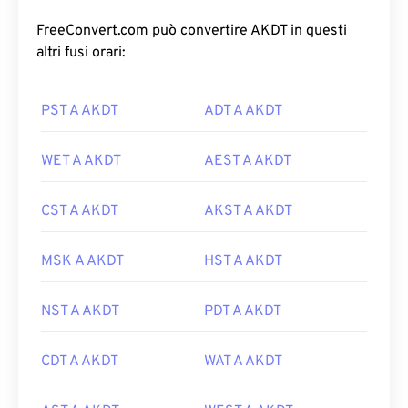
FreeConvert.com può convertire AKDT in questi
altri fusi orari:
PST A AKDT
ADT A AKDT
WET A AKDT
AEST A AKDT
CST A AKDT
AKST A AKDT
MSK A AKDT
HST A AKDT
NST A AKDT
PDT A AKDT
CDT A AKDT
WAT A AKDT