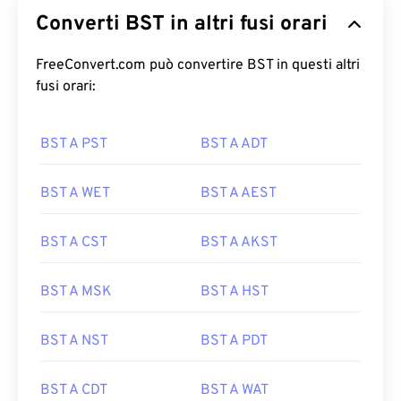
Converti BST in altri fusi orari
FreeConvert.com può convertire BST in questi altri
fusi orari:
BST A PST
BST A ADT
BST A WET
BST A AEST
BST A CST
BST A AKST
BST A MSK
BST A HST
BST A NST
BST A PDT
BST A CDT
BST A WAT