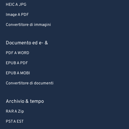
HEIC A JPG
Image A PDF
Convertitore di immagini
Documento ed e- &
PDF A WORD
EPUB A PDF
EPUB A MOBI
Convertitore di documenti
Archivio & tempo
RAR A Zip
PST A EST