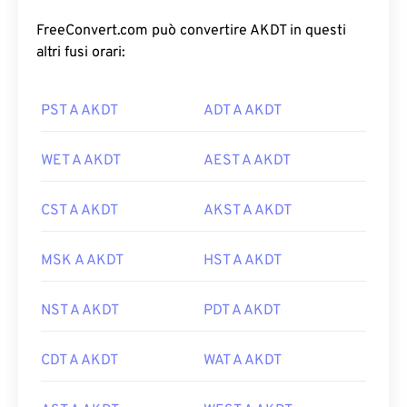
FreeConvert.com può convertire AKDT in questi
altri fusi orari:
PST A AKDT
ADT A AKDT
WET A AKDT
AEST A AKDT
CST A AKDT
AKST A AKDT
MSK A AKDT
HST A AKDT
NST A AKDT
PDT A AKDT
CDT A AKDT
WAT A AKDT