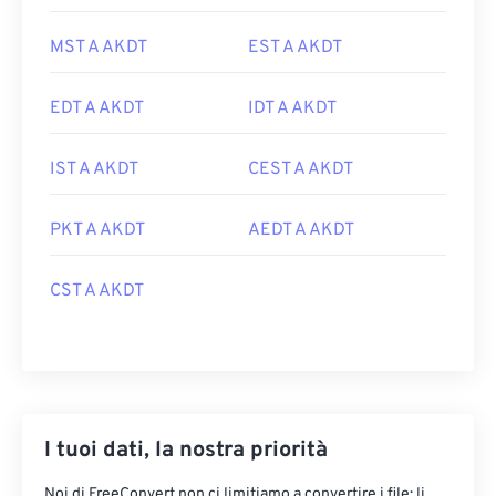
MST A AKDT
EST A AKDT
EDT A AKDT
IDT A AKDT
IST A AKDT
CEST A AKDT
PKT A AKDT
AEDT A AKDT
CST A AKDT
I tuoi dati, la nostra priorità
Noi di FreeConvert non ci limitiamo a convertire i file: li