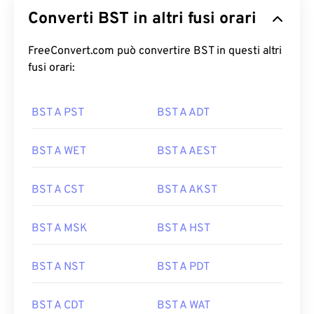
Converti BST in altri fusi orari
FreeConvert.com può convertire BST in questi altri
fusi orari:
BST A PST
BST A ADT
BST A WET
BST A AEST
BST A CST
BST A AKST
BST A MSK
BST A HST
BST A NST
BST A PDT
BST A CDT
BST A WAT