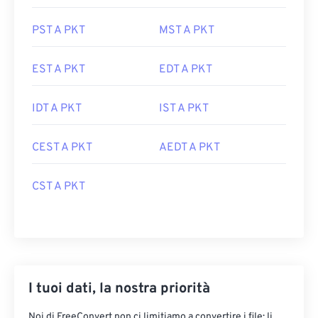
PST A PKT
MST A PKT
EST A PKT
EDT A PKT
IDT A PKT
IST A PKT
CEST A PKT
AEDT A PKT
CST A PKT
I tuoi dati, la nostra priorità
Noi di FreeConvert non ci limitiamo a convertire i file: li