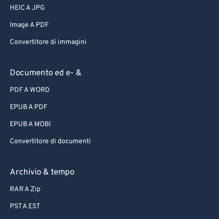
HEIC A JPG
Image A PDF
Convertitore di immagini
Documento ed e- &
PDF A WORD
EPUB A PDF
EPUB A MOBI
Convertitore di documenti
Archivio & tempo
RAR A Zip
PST A EST