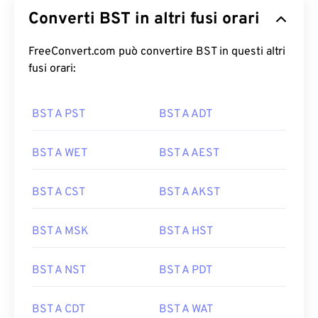
Converti BST in altri fusi orari
FreeConvert.com può convertire BST in questi altri
fusi orari:
BST A PST
BST A ADT
BST A WET
BST A AEST
BST A CST
BST A AKST
BST A MSK
BST A HST
BST A NST
BST A PDT
BST A CDT
BST A WAT