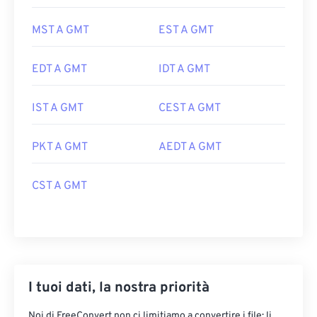
MST A GMT
EST A GMT
EDT A GMT
IDT A GMT
IST A GMT
CEST A GMT
PKT A GMT
AEDT A GMT
CST A GMT
I tuoi dati, la nostra priorità
Noi di FreeConvert non ci limitiamo a convertire i file: li