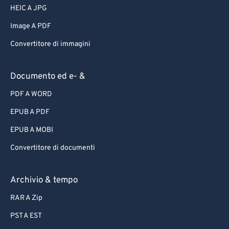
HEIC A JPG
Image A PDF
Convertitore di immagini
Documento ed e- &
PDF A WORD
EPUB A PDF
EPUB A MOBI
Convertitore di documenti
Archivio & tempo
RAR A Zip
PST A EST