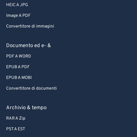
HEIC A JPG
Image A PDF
Convertitore di immagini
Documento ed e- &
PDF A WORD
EPUB A PDF
EPUB A MOBI
Convertitore di documenti
Archivio & tempo
RAR A Zip
PST A EST