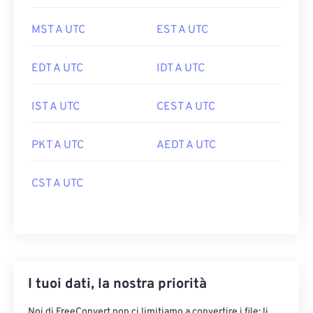
MST A UTC
EST A UTC
EDT A UTC
IDT A UTC
IST A UTC
CEST A UTC
PKT A UTC
AEDT A UTC
CST A UTC
I tuoi dati, la nostra priorità
Noi di FreeConvert non ci limitiamo a convertire i file: li