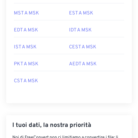
MST A MSK
EST A MSK
EDT A MSK
IDT A MSK
IST A MSK
CEST A MSK
PKT A MSK
AEDT A MSK
CST A MSK
I tuoi dati, la nostra priorità
Noi di FreeConvert non ci limitiamo a convertire i file: li