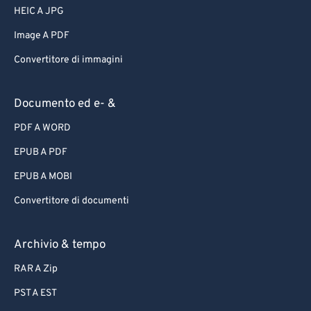
HEIC A JPG
Image A PDF
Convertitore di immagini
Documento ed e- &
PDF A WORD
EPUB A PDF
EPUB A MOBI
Convertitore di documenti
Archivio & tempo
RAR A Zip
PST A EST