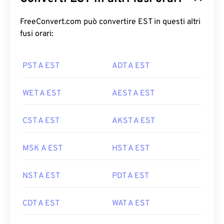
FreeConvert.com può convertire EST in questi altri
fusi orari:
PST A EST
ADT A EST
WET A EST
AEST A EST
CST A EST
AKST A EST
MSK A EST
HST A EST
NST A EST
PDT A EST
CDT A EST
WAT A EST