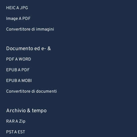
HEIC A JPG
Image A PDF
Convertitore di immagini
Documento ed e- &
PDF A WORD
EPUB A PDF
EPUB A MOBI
Convertitore di documenti
Archivio & tempo
RAR A Zip
PST A EST