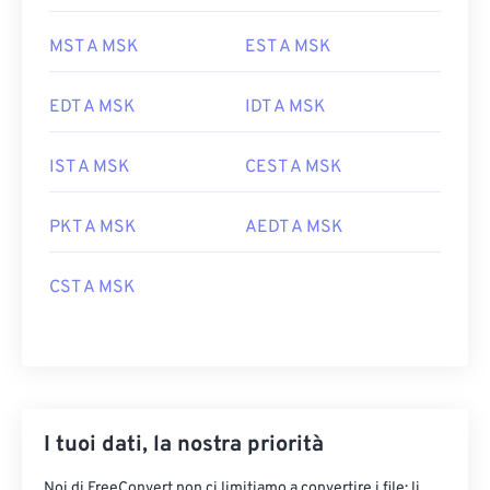
MST A MSK
EST A MSK
EDT A MSK
IDT A MSK
IST A MSK
CEST A MSK
PKT A MSK
AEDT A MSK
CST A MSK
I tuoi dati, la nostra priorità
Noi di FreeConvert non ci limitiamo a convertire i file: li