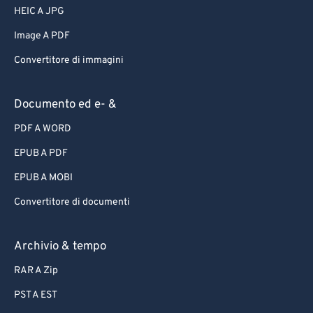
HEIC A JPG
Image A PDF
Convertitore di immagini
Documento ed e- &
PDF A WORD
EPUB A PDF
EPUB A MOBI
Convertitore di documenti
Archivio & tempo
RAR A Zip
PST A EST