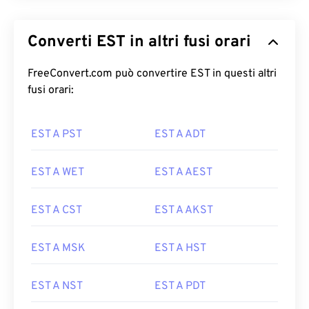
Converti EST in altri fusi orari
FreeConvert.com può convertire EST in questi altri
fusi orari:
EST A PST
EST A ADT
EST A WET
EST A AEST
EST A CST
EST A AKST
EST A MSK
EST A HST
EST A NST
EST A PDT