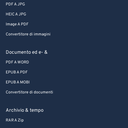
PDF A JPG
HEIC A JPG
Image A PDF
Convertitore di immagini
Documento ed e- &
PDF A WORD
EPUB A PDF
EPUB A MOBI
Convertitore di documenti
Archivio & tempo
RAR A Zip