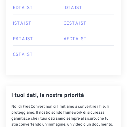
EDT A IST
IDT A IST
IST A IST
CEST A IST
PKT A IST
AEDT A IST
CST A IST
I tuoi dati, la nostra priorità
Noi di FreeConvert non ci limitiamo a convertire i file: li
proteggiamo. Il nostro solido framework di sicurezza
garantisce che i tuoi dati siano sempre al sicuro, che tu
stia convertendo un'immagine, un video o un documento.