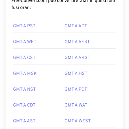
FreeConvert.com può convertire GMT in questi altri
fusi orari:
GMT A PST
GMT A ADT
GMT A WET
GMT A AEST
GMT A CST
GMT A AKST
GMT A MSK
GMT A HST
GMT A NST
GMT A PDT
GMT A CDT
GMT A WAT
GMT A AST
GMT A WEST