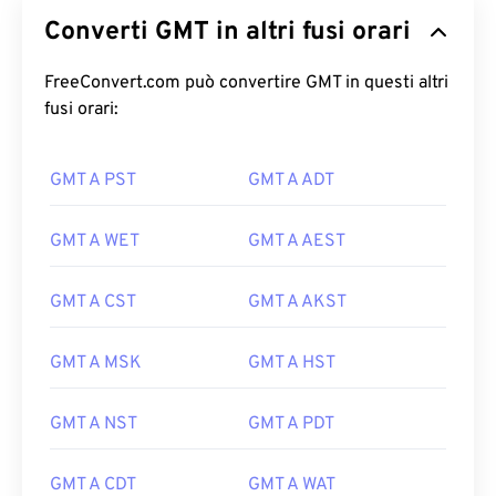
Converti GMT in altri fusi orari
FreeConvert.com può convertire GMT in questi altri
fusi orari:
GMT A PST
GMT A ADT
GMT A WET
GMT A AEST
GMT A CST
GMT A AKST
GMT A MSK
GMT A HST
GMT A NST
GMT A PDT
GMT A CDT
GMT A WAT