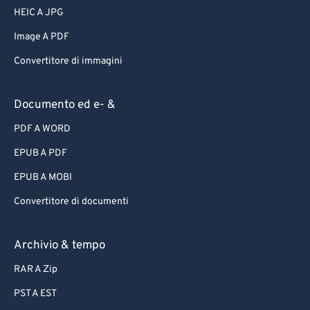
HEIC A JPG
Image A PDF
Convertitore di immagini
Documento ed e- &
PDF A WORD
EPUB A PDF
EPUB A MOBI
Convertitore di documenti
Archivio & tempo
RAR A Zip
PST A EST