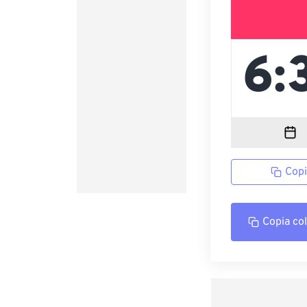
Copi
Copia co