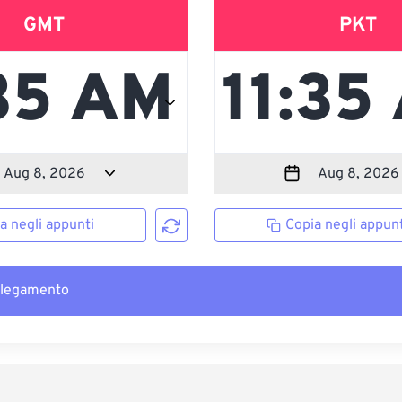
GMT
PKT
a negli appunti
Copia negli appunt
llegamento