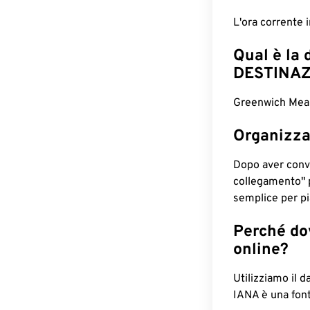
L'ora corrente
Qual è la 
DESTINAZ
Greenwich Mean
Organizza
Dopo aver conv
collegamento" 
semplice per pia
Perché dov
online?
Utilizziamo il d
IANA è una font