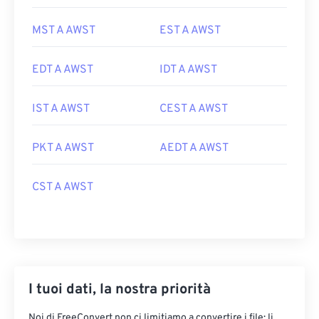
MST A AWST
EST A AWST
EDT A AWST
IDT A AWST
IST A AWST
CEST A AWST
PKT A AWST
AEDT A AWST
CST A AWST
I tuoi dati, la nostra priorità
Noi di FreeConvert non ci limitiamo a convertire i file: li