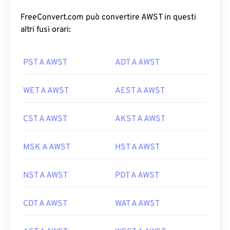
FreeConvert.com può convertire AWST in questi
altri fusi orari:
PST A AWST
ADT A AWST
WET A AWST
AEST A AWST
CST A AWST
AKST A AWST
MSK A AWST
HST A AWST
NST A AWST
PDT A AWST
CDT A AWST
WAT A AWST