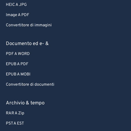
HEIC A JPG
Image A PDF
Convertitore di immagini
Documento ed e- &
PDF A WORD
EPUB A PDF
EPUB A MOBI
Convertitore di documenti
Archivio & tempo
RAR A Zip
PST A EST