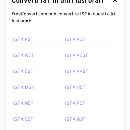
Converti IST in altri fusi orari
FreeConvert.com può convertire IST in questi altri
fusi orari:
IST A PST
IST A ADT
IST A WET
IST A AEST
IST A CST
IST A AKST
IST A MSK
IST A HST
IST A NST
IST A PDT
IST A CDT
IST A WAT