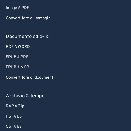
Image A PDF
Convertitore di immagini
Documento ed e- &
PDF A WORD
EPUB A PDF
EPUB A MOBI
Convertitore di documenti
Archivio & tempo
RAR A Zip
PST A EST
CST A EST