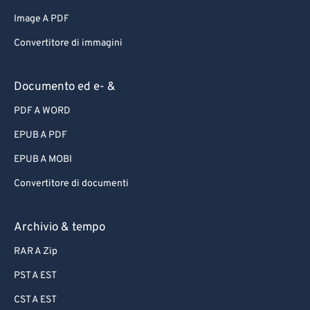
Image A PDF
Convertitore di immagini
Documento ed e- &
PDF A WORD
EPUB A PDF
EPUB A MOBI
Convertitore di documenti
Archivio & tempo
RAR A Zip
PST A EST
CST A EST