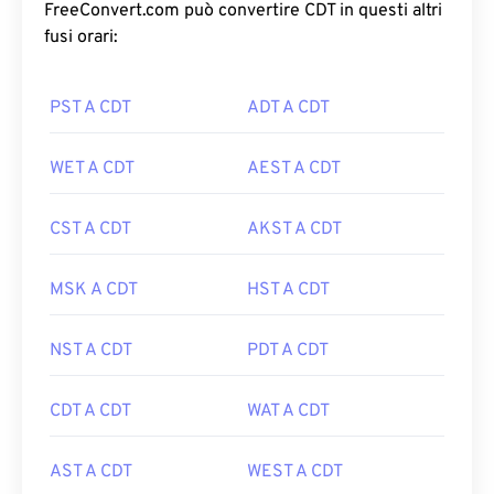
FreeConvert.com può convertire CDT in questi altri
fusi orari:
PST A CDT
ADT A CDT
WET A CDT
AEST A CDT
CST A CDT
AKST A CDT
MSK A CDT
HST A CDT
NST A CDT
PDT A CDT
CDT A CDT
WAT A CDT
AST A CDT
WEST A CDT