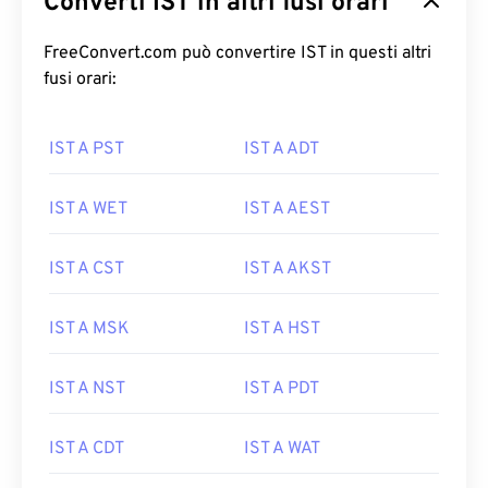
Converti IST in altri fusi orari
FreeConvert.com può convertire IST in questi altri
fusi orari:
IST A PST
IST A ADT
IST A WET
IST A AEST
IST A CST
IST A AKST
IST A MSK
IST A HST
IST A NST
IST A PDT
IST A CDT
IST A WAT