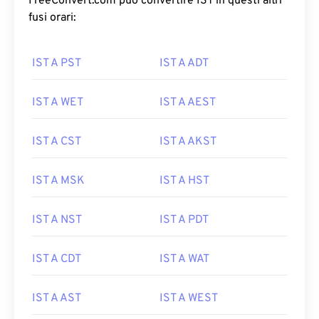
FreeConvert.com può convertire IST in questi altri
fusi orari:
IST A PST
IST A ADT
IST A WET
IST A AEST
IST A CST
IST A AKST
IST A MSK
IST A HST
IST A NST
IST A PDT
IST A CDT
IST A WAT
IST A AST
IST A WEST