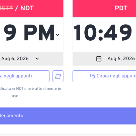
NST*
/ NDT
PDT
a negli appunti
Copia negli appunt
ficato in NDT che è attualmente in
uso
llegamento