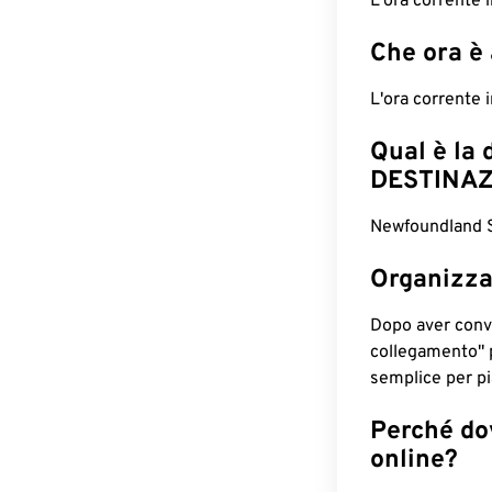
L'ora corrente
Che ora è
L'ora corrente
Qual è la 
DESTINAZ
Newfoundland St
Organizza
Dopo aver conv
collegamento" 
semplice per pia
Perché dov
online?