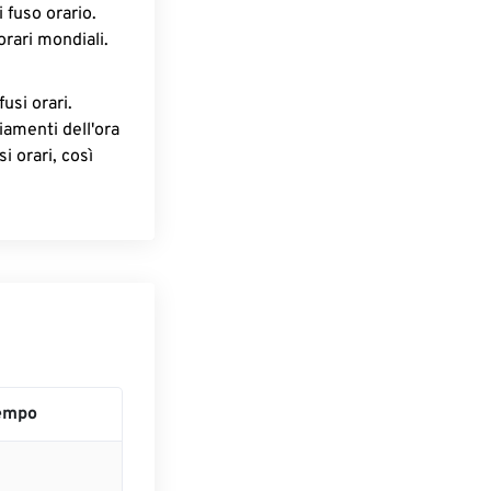
 fuso orario.
orari mondiali.
fusi orari.
iamenti dell'ora
i orari, così
empo