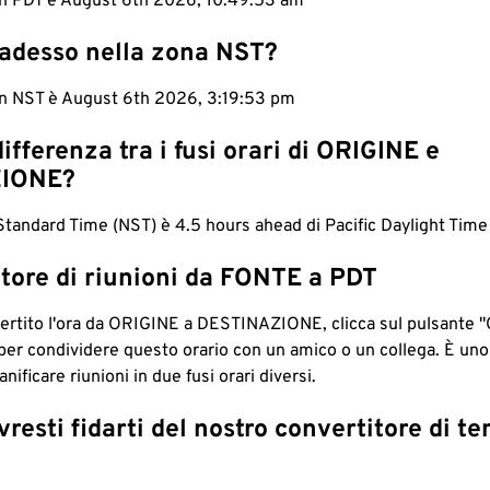
 in PDT è August 6th 2026, 10:49:54 am
 adesso nella zona NST?
 in NST è August 6th 2026, 3:19:54 pm
differenza tra i fusi orari di ORIGINE e
IONE?
andard Time (NST) è 4.5 hours ahead di Pacific Daylight Time
tore di riunioni da FONTE a PDT
ertito l'ora da ORIGINE a DESTINAZIONE, clicca sul pulsante "
per condividere questo orario con un amico o un collega. È un
nificare riunioni in due fusi orari diversi.
resti fidarti del nostro convertitore di t