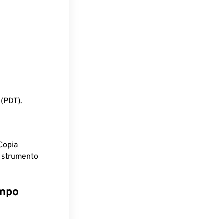
 (PDT).
Copia
o strumento
empo