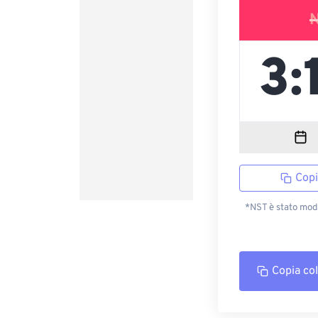
Copi
*NST è stato modi
Copia co