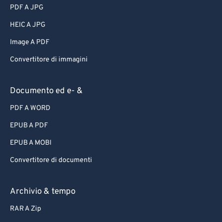
PDF A JPG
HEIC A JPG
Image A PDF
Convertitore di immagini
Documento ed e- &
PDF A WORD
EPUB A PDF
EPUB A MOBI
Convertitore di documenti
Archivio & tempo
RAR A Zip