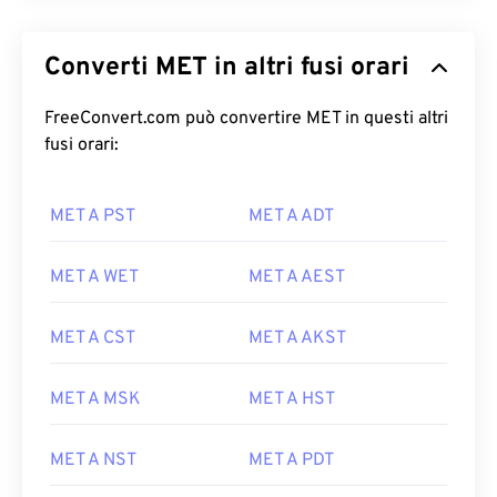
Converti MET in altri fusi orari
FreeConvert.com può convertire MET in questi altri
fusi orari:
MET A PST
MET A ADT
MET A WET
MET A AEST
MET A CST
MET A AKST
MET A MSK
MET A HST
MET A NST
MET A PDT