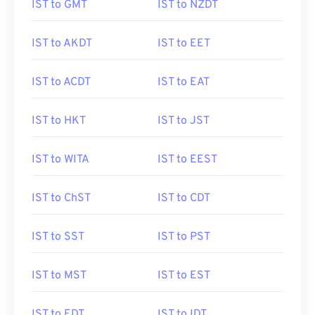
IST to GMT
IST to NZDT
IST to AKDT
IST to EET
IST to ACDT
IST to EAT
IST to HKT
IST to JST
IST to WITA
IST to EEST
IST to ChST
IST to CDT
IST to SST
IST to PST
IST to MST
IST to EST
IST to EDT
IST to IDT