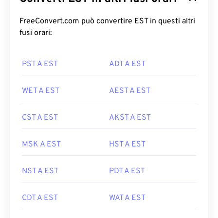
FreeConvert.com può convertire EST in questi altri
fusi orari:
PST A EST
ADT A EST
WET A EST
AEST A EST
CST A EST
AKST A EST
MSK A EST
HST A EST
NST A EST
PDT A EST
CDT A EST
WAT A EST