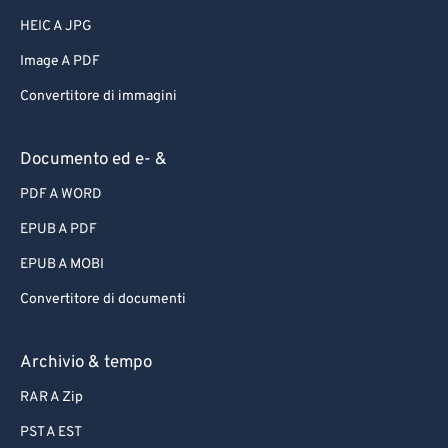
HEIC A JPG
Image A PDF
Convertitore di immagini
Documento ed e- &
PDF A WORD
EPUB A PDF
EPUB A MOBI
Convertitore di documenti
Archivio & tempo
RAR A Zip
PST A EST